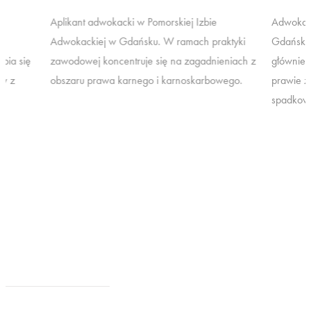
y
Aplikant adwokacki w Pomorskiej Izbie
Adwokat 
Adwokackiej w Gdańsku. W ramach praktyki
Gdańsku.
pia się
zawodowej koncentruje się na zagadnieniach z
głównie 
aw z
obszaru prawa karnego i karnoskarbowego.
prawie z
.
spadkow