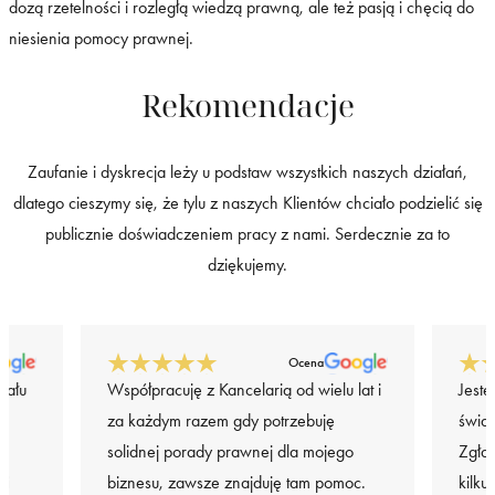
dozą rzetelności i rozległą wiedzą prawną, ale też pasją i chęcią do
niesienia pomocy prawnej.
Rekomendacje
Zaufanie i dyskrecja leży u podstaw wszystkich naszych działań,
dlatego cieszymy się, że tylu z naszych Klientów chciało podzielić się
publicznie doświadczeniem pracy z nami. Serdecznie za to
dziękujemy.
Ocena
iału
Współpracuję z Kancelarią od wielu lat i
Jeste
za każdym razem gdy potrzebuję
świa
solidnej porady prawnej dla mojego
Zgła
 i
biznesu, zawsze znajduję tam pomoc.
kilku