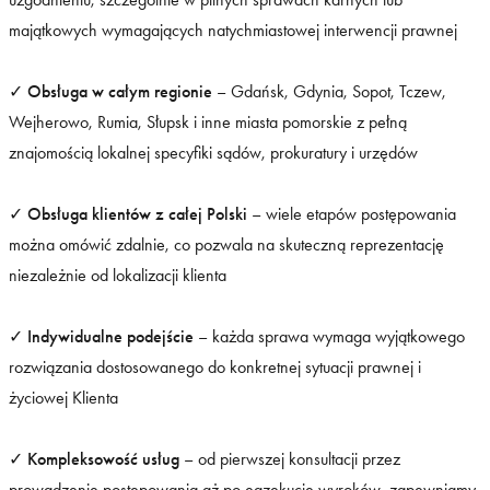
majątkowych wymagających natychmiastowej interwencji prawnej
✓
Obsługa w całym regionie
– Gdańsk, Gdynia, Sopot, Tczew,
Wejherowo, Rumia, Słupsk i inne miasta pomorskie z pełną
znajomością lokalnej specyfiki sądów, prokuratury i urzędów
✓
Obsługa klientów z całej Polski
– wiele etapów postępowania
można omówić zdalnie, co pozwala na skuteczną reprezentację
niezależnie od lokalizacji klienta
✓
Indywidualne podejście
– każda sprawa wymaga wyjątkowego
rozwiązania dostosowanego do konkretnej sytuacji prawnej i
życiowej Klienta
✓
Kompleksowość usług
– od pierwszej konsultacji przez
prowadzenie postępowania aż po egzekucję wyroków, zapewniamy