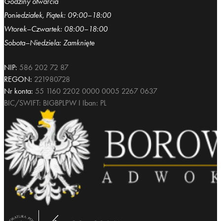
Godziny otwarcia
Poniedziałek, Piątek: 09:00–18:00
Wtorek–Czwartek: 08:00–18:00
Sobota–Niedziela: Zamknięte
NIP:
586 202 72 87
REGON:
221980728
Nr konta:
55 1160 2202 0000 0005 2267 0637
BIC/SWIFT: BIGBPLPW I Iban: PL