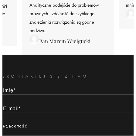
mogę
Analityczne podejście do problemów
mnie
nie
prawnych i zdolność do szybkiego
znalezienia rozwiązania są godne
podziwu.
Pan Marcin Wielgucki
SKONTAKTUJ SIĘ Z NAMI