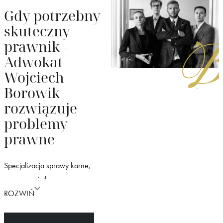
Gdy potrzebny
skuteczny
prawnik -
Adwokat
Wojciech
Borowik
rozwiązuje
problemy
prawne
Specjalizacja sprawy karne,
sprawy majątkowe, sprawy
spadkowe i rozwodowe.
ROZWIŃ
Wieloletnie doświadczenie
sądowe.