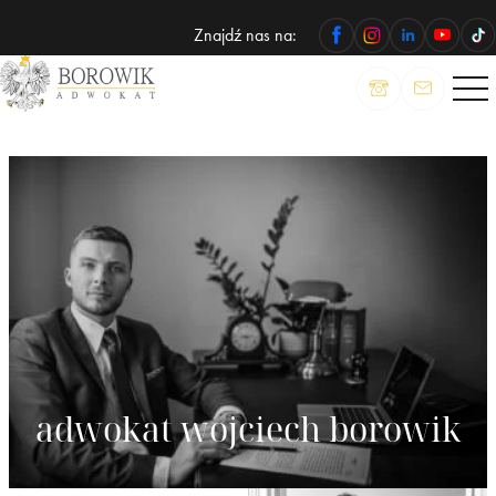
Znajdź nas na:
ADWOKAT
Wojciech
Borowik
adwokat wojciech borowik